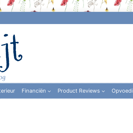
jt
log
terieur
Financiën
Product Reviews
Opvoed