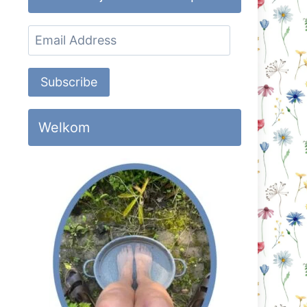
Email
Address
Subscribe
Welkom