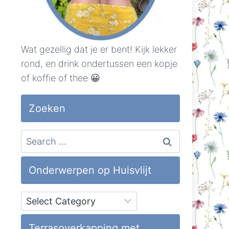
Wat gezellig dat je er bent! Kijk lekker
rond, en drink ondertussen een kopje
of koffie of thee 😀
Zoeken
Search
for:
Onderwerpen op Huisvlijt
Onderwerpen
op
Huisvlijt
Terrasoverkapping met