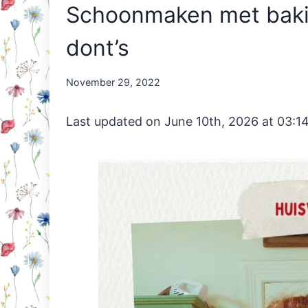
Schoonmaken met bakin
dont’s
By
November 29, 2022
Nicole
Orriëns
Last updated on June 10th, 2026 at 03:1