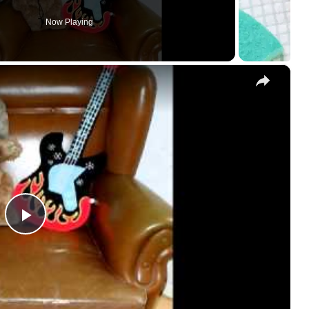
Now Playing
×
Play
Video