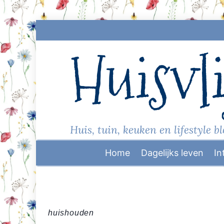
Skip
to
Huisvli
content
Huis, tuin, keuken en lifestyle b
Home
Dagelijks leven
In
huishouden