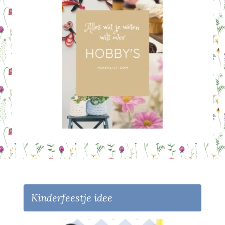
Kinderfeestje idee