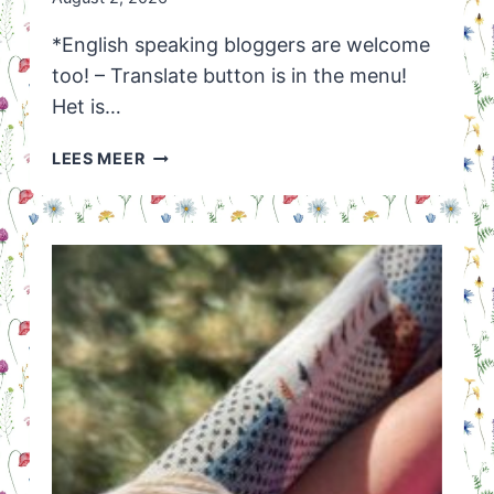
*English speaking bloggers are welcome
too! – Translate button is in the menu!
Het is…
HUISVLIJT
LEES MEER
LINKPARTY
WEEK
32
VAN
2026