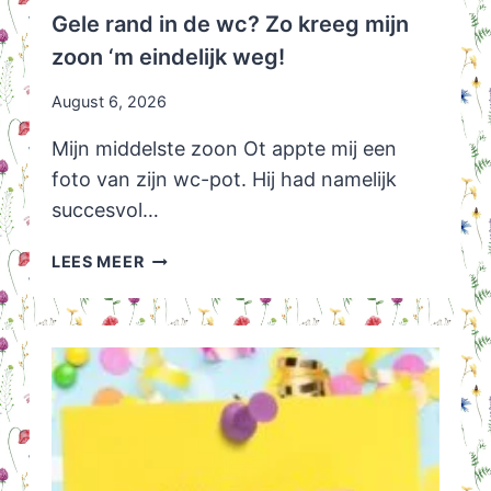
Gele rand in de wc? Zo kreeg mijn
zoon ‘m eindelijk weg!
August 6, 2026
Mijn middelste zoon Ot appte mij een
foto van zijn wc-pot. Hij had namelijk
succesvol…
GELE
LEES MEER
RAND
IN
DE
WC?
ZO
KREEG
MIJN
ZOON
‘M