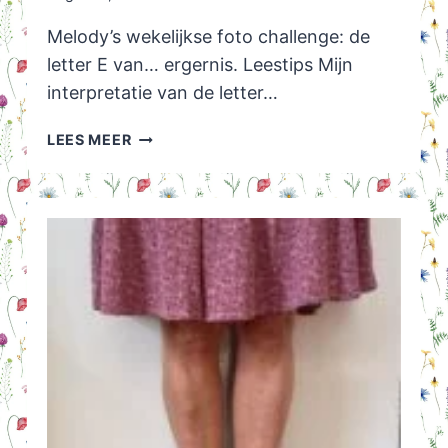
Melody’s wekelijkse foto challenge: de
letter E van… ergernis. Leestips Mijn
interpretatie van de letter…
MELODY’S
LEES MEER
FOTO
CHALLENGE:
DE
LETTER
E
VAN…