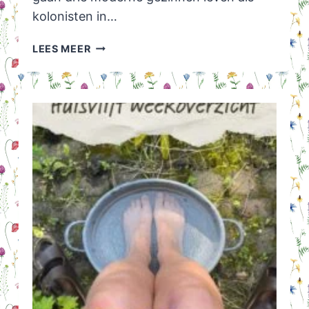
kolonisten in…
BACK
LEES MEER
TO
THE
FRONTIER:
EEN
ZOMER
ALS
PIONIER
IN
1880
–
ZOU
JIJ
DAT
KUNNEN?