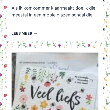
Als ik komkommer klaarmaakt doe ik die
meestal in een mooie glazen schaal die
ik…
KOMKOMMER
LEES MEER
SALADE
IN
WECKPOT:
WAAROM
HEB
IK
HIER
NIET
EERDER
AAN
GEDACHT!