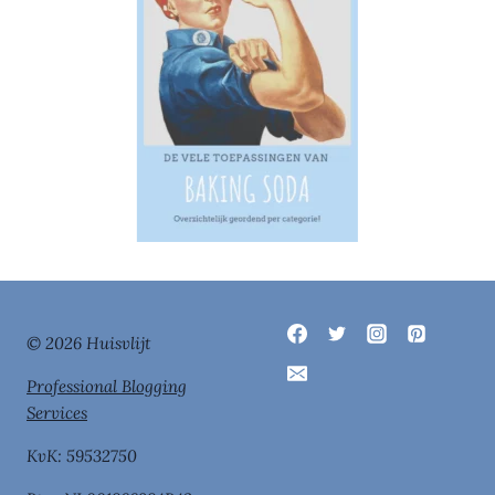
© 2026 Huisvlijt
Professional Blogging
Services
KvK: 59532750