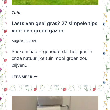
Tuin
Lasts van geel gras? 27 simpele tips
voor een groen gazon
August 5, 2026
Stiekem had ik gehoopt dat het gras in
onze natuurlijke tuin mooi groen zou
blijven….
LASTS
LEES MEER
VAN
GEEL
GRAS?
27
SIMPELE
TIPS