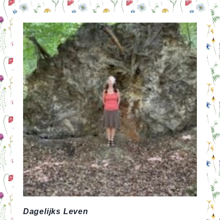
JURK
FLATTEUS
ZIJN?
EN
MAG
JE
DAAR
IETS
VAN
VINDEN?
Dagelijks Leven