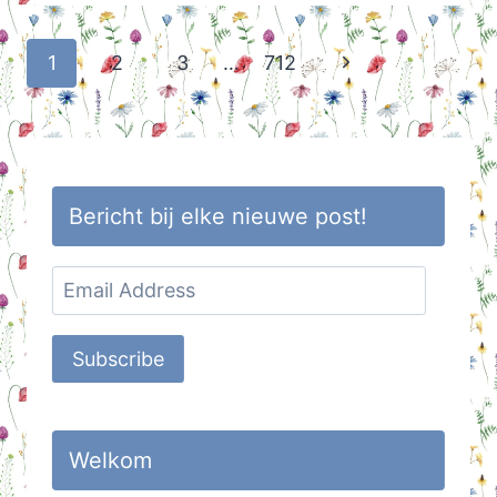
VAN
EEN
Page
Next
1
2
3
…
712
HANGMAT
navigation
IN
Page
DE
TUIN
MET
FRANJE
Bericht bij elke nieuwe post!
Email
Address
Subscribe
Welkom