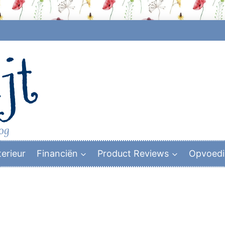
jt
log
terieur
Financiën
Product Reviews
Opvoed