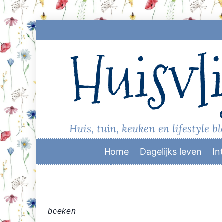
Skip
to
Huisvli
content
Huis, tuin, keuken en lifestyle b
Home
Dagelijks leven
In
boeken