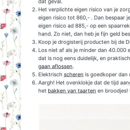
dat geval.
Het verplichte eigen risico van je zorg
eigen risico tot 860,- . Dan bespaar j
eigen risico ad 885,- op een spaarrek
hand. Zo niet, dan heb je fijn geld be
Koop je drogisterij producten bij de 
Los niet af als je minder dan 40.000 e
dat is nog eens duidelijk, en praktisc
gaan aflossen
.
Elektrisch
scheren
is goedkoper dan m
Aargh! Het ovenklokje dat de tijd aang
het
bakken van taarten
en broodjes! 