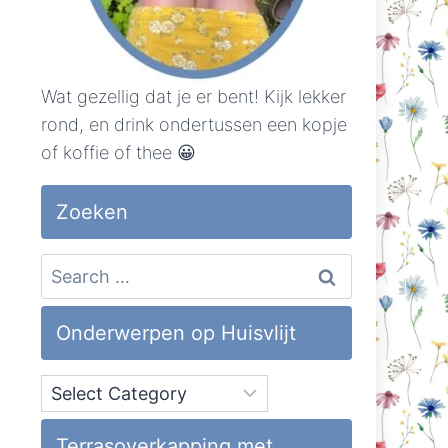
Wat gezellig dat je er bent! Kijk lekker
rond, en drink ondertussen een kopje
of koffie of thee 😀
Zoeken
Search
for:
Onderwerpen op Huisvlijt
Onderwerpen
op
Huisvlijt
Terrasoverkapping met