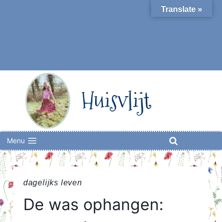
Skip
Translate »
to
content
Huisvlijt
Menu
dagelijks leven
De was ophangen: