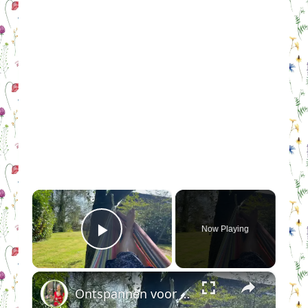
×
Now Playing
Play Video
×
Ontspannen voor dummies en stresskippen