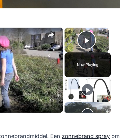
×
×
Play Video
Now Playing
ay
deo
n zonnebrandmiddel. Een
zonnebrand spray
om