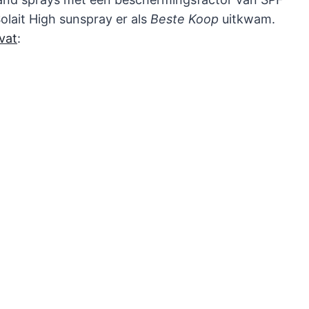
olait High sunspray er als
Beste Koop
uitkwam.
dvat
: