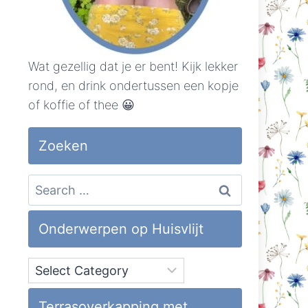
Wat gezellig dat je er bent! Kijk lekker
rond, en drink ondertussen een kopje
of koffie of thee 😀
Zoeken
Search
for:
Onderwerpen op Huisvlijt
Onderwerpen
op
Huisvlijt
Terrasoverkapping met