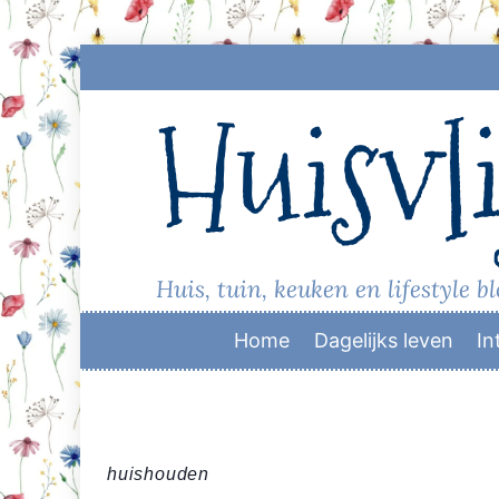
Skip
to
Huisvli
content
Huis, tuin, keuken en lifestyle b
Home
Dagelijks leven
In
huishouden