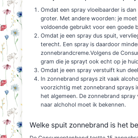
Omdat een spray vloeibaarder is dan e
groter. Met andere woorden: je moet 
voldoende gebruikt voor een goede 
Omdat je een spray dus spuit, vervlie
terecht. Een spray is daardoor minder
zonnebrandcreme.Volgens de Consum
gram die je sprayt ook echt op je hui
Omdat je een spray verstuift kun dee
In zonnebrand sprays zit vaak alcoho
voorzichtig met zonnebrand sprays in
het algemeen. De zonnebrand spray va
naar alchohol moet ik bekennen.
Welke spuit zonnebrand is het b
De Consumentenbond testte 15 zonnebra