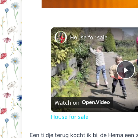
House for sale
Pl
Vi
Watch on
House for sale
Een tijdje terug kocht ik bij de Hema ee