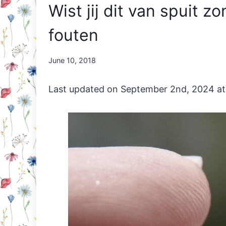
Wist jij dit van spuit
fouten
By
June 10, 2018
Nicole
Orriëns
Last updated on September 2nd, 2024 a