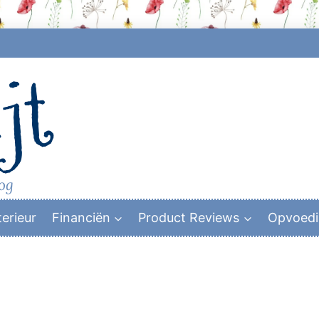
jt
log
terieur
Financiën
Product Reviews
Opvoed