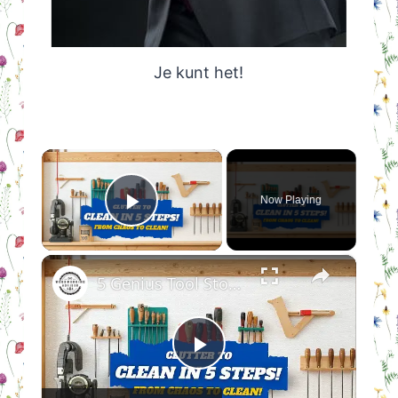
Je kunt het!
×
Now Playing
Play Video
×
5 Genius Tool Storage Hacks for Small Workshops (DIY & Cheap!)
Play