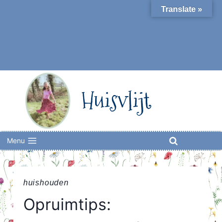
Skip
Translate »
to
content
Huisvlijt
Menu
huishouden
Opruimtips: