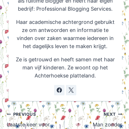
als fulltime blogger en heeft haar eigen
bedrijf: Professional Blogging Services.
Haar academische achtergrond gebruikt
ze om antwoorden en informatie te
vinden over zaken waarmee iedereen in
het dagelijks leven te maken krijgt.
Ze is getrouwd en heeft samen met haar
man vijf kinderen. Ze woont op het
Achterhoekse platteland.
Post
PREVIOUS
NEXT
navigation
Laatste keer voor
Man zonder