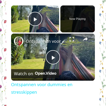
×
Now Playing
Play Video
×
Ontspannen voor dummies en stresskippen
Play
Watch on
Video
Ontspannen voor dummies en
stresskippen