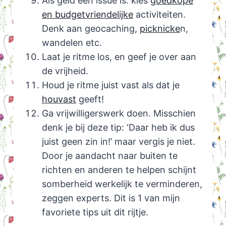
Als geld een issue is: kies
goedkope
en budgetvriendelijke
activiteiten.
Denk aan geocaching,
picknicke
n,
wandelen etc.
Laat je ritme los, en geef je over aan
de vrijheid.
Houd je ritme juist vast als dat je
houvast
geeft!
Ga vrijwilligerswerk doen. Misschien
denk je bij deze tip: ‘Daar heb ik dus
juist geen zin in!’ maar vergis je niet.
Door je aandacht naar buiten te
richten en anderen te helpen schijnt
somberheid werkelijk te verminderen,
zeggen experts. Dit is 1 van mijn
favoriete tips uit dit rijtje.