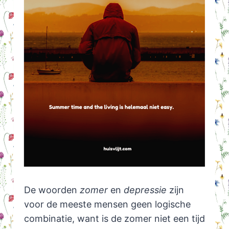
De woorden
zomer
en
depressie
zijn
voor de meeste mensen geen logische
combinatie, want is de zomer niet een tijd