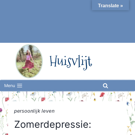
Skip
Translate »
to
content
Huisvlijt
Menu
persoonlijk leven
Zomerdepressie: