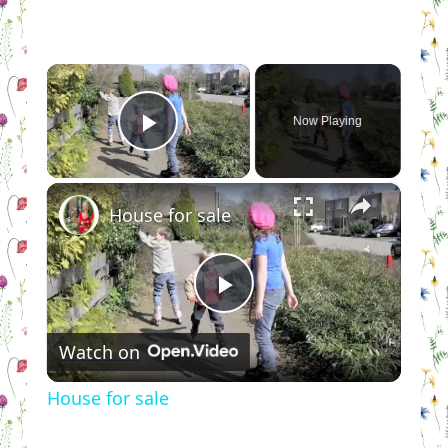
×
Now Playing
Play Video
×
House for sale
Play
Watch on
Video
House for sale