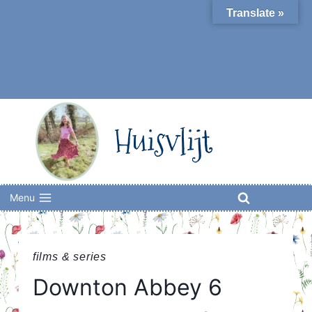
Skip
Translate »
to
content
Huisvlijt
Menu
films & series
Downton Abbey 6