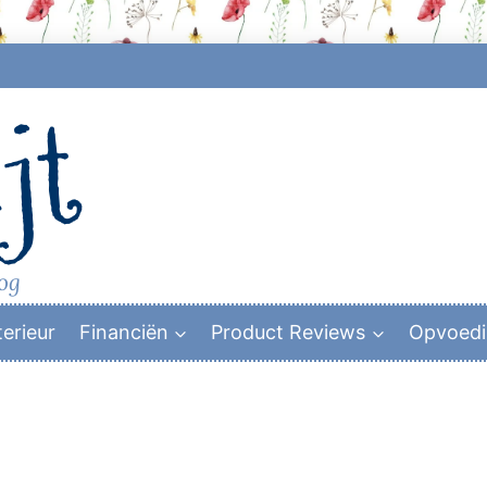
jt
log
terieur
Financiën
Product Reviews
Opvoed