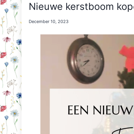
Nieuwe kerstboom kopen
By
December 10, 2023
Nicole
Orriëns