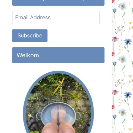
Email
Address
Subscribe
Welkom