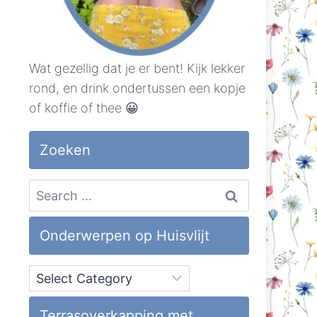
Wat gezellig dat je er bent! Kijk lekker
rond, en drink ondertussen een kopje
of koffie of thee 😀
Zoeken
Search
for:
Onderwerpen op Huisvlijt
Onderwerpen
op
Huisvlijt
Terrasoverkapping met