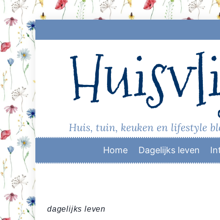
Skip
to
Huisvli
content
Huis, tuin, keuken en lifestyle b
Home
Dagelijks leven
In
dagelijks leven