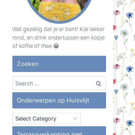
Wat gezellig dat je er bent! Kijk lekker
rond, en drink ondertussen een kopje
of koffie of thee 😀
Zoeken
Search
for:
Onderwerpen op Huisvlijt
Onderwerpen
op
Huisvlijt
Terrasoverkapping met