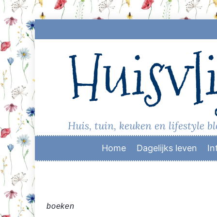
Skip
to
Huisvli
content
Huis, tuin, keuken en lifestyle b
Home
Dagelijks leven
In
boeken