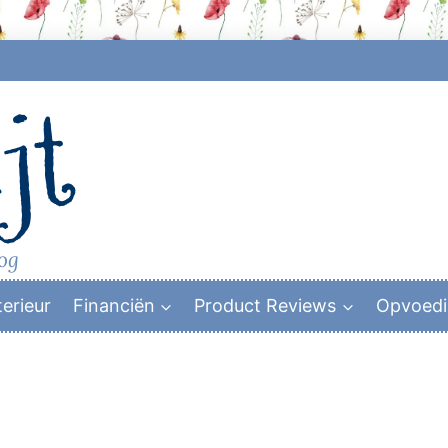
jt
log
terieur
Financiën
Product Reviews
Opvoed