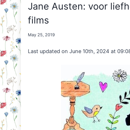
Jane Austen: voor lief
films
By
May 25, 2019
Nicole
Orriëns
Last updated on June 10th, 2024 at 09:0