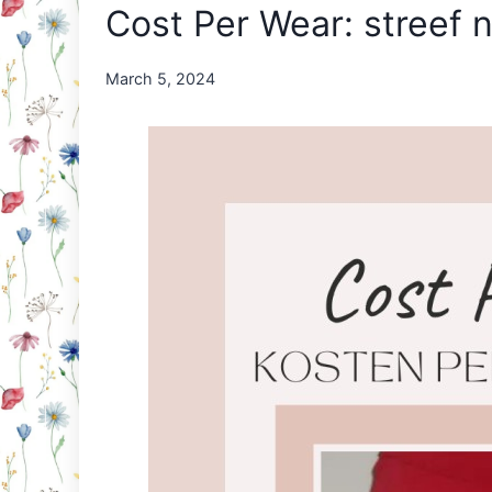
Cost Per Wear: streef n
By
March 5, 2024
Nicole
Orriëns