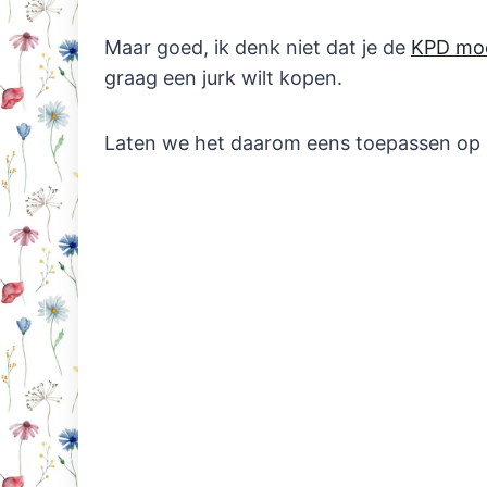
Maar goed, ik denk niet dat je de
KPD moe
graag een jurk wilt kopen.
Laten we het daarom eens toepassen op 