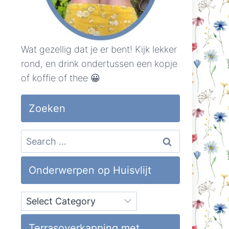
Wat gezellig dat je er bent! Kijk lekker
rond, en drink ondertussen een kopje
of koffie of thee 😀
Zoeken
Search
for:
Onderwerpen op Huisvlijt
Onderwerpen
op
Huisvlijt
Terrasoverkapping met