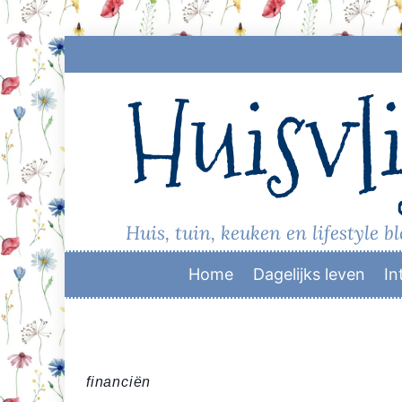
Skip
to
Huisvli
content
Huis, tuin, keuken en lifestyle b
Home
Dagelijks leven
In
financiën