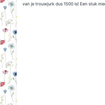
van je trouwjurk dus 1500 is! Een stuk m