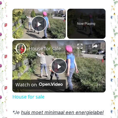
×
Now Playing
Play Video
×
House for sale
Play
Watch on
Video
House for sale
*Je
huis moet minimaal een energielabel