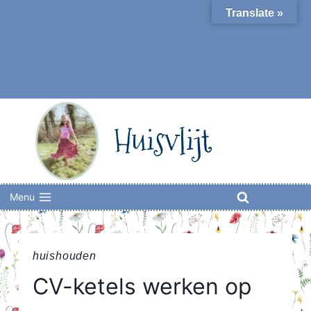
Skip
Translate »
to
content
Huisvlijt
Menu
huishouden
CV-ketels werken op