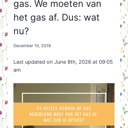
gas. We moeten van
het gas af. Dus: wat
nu?
By
December 10, 2018
Nicole
Orriëns
Last updated on June 8th, 2026 at 09:05
am