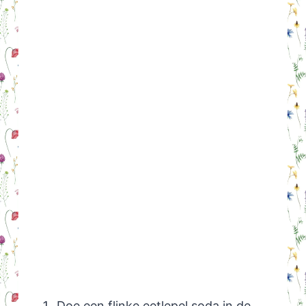
Doe een flinke eetlepel soda in de