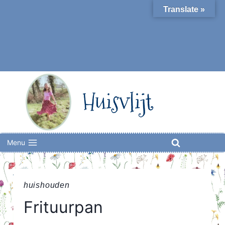
Skip
Translate »
to
content
Huisvlijt
Menu
huishouden
Frituurpan