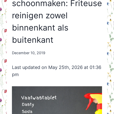
schoonmaken: Friteuse
reinigen zowel
binnenkant als
buitenkant
By
December 10, 2019
Nicole
Orriëns
Last updated on May 25th, 2026 at 01:36
pm