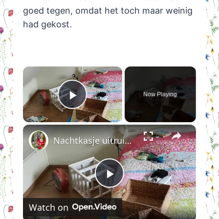
goed tegen, omdat het toch maar weinig
had gekost.
×
Now Playing
Play Video
×
Nachtkasje uitruimen en schoonmaken
Play
Watch on
Video