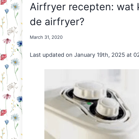
Airfryer recepten: wat
de airfryer?
By
March 31, 2020
Nicole
Orriëns
Last updated on January 19th, 2025 at 0