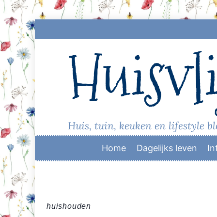
Skip
to
Huisvli
content
Huis, tuin, keuken en lifestyle b
Home
Dagelijks leven
In
huishouden