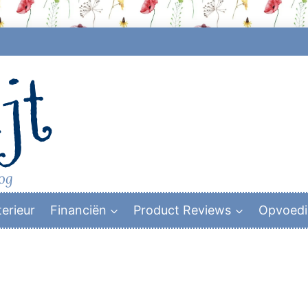
jt
log
terieur
Financiën
Product Reviews
Opvoed