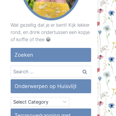
Wat gezellig dat je er bent! Kijk lekker
rond, en drink ondertussen een kopje
of koffie of thee 😀
Zoeken
Search
for:
Onderwerpen op Huisvlijt
Onderwerpen
op
Huisvlijt
Terrasoverkapping met