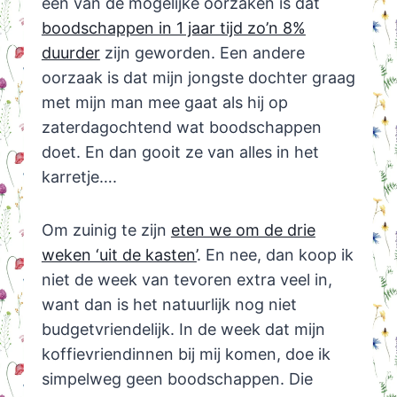
één van de mogelijke oorzaken is dat
boodschappen in 1 jaar tijd zo’n 8%
duurder
zijn geworden. Een andere
oorzaak is dat mijn jongste dochter graag
met mijn man mee gaat als hij op
zaterdagochtend wat boodschappen
doet. En dan gooit ze van alles in het
karretje….
Om zuinig te zijn
eten we om de drie
weken ‘uit de kasten’
. En nee, dan koop ik
niet de week van tevoren extra veel in,
want dan is het natuurlijk nog niet
budgetvriendelijk. In de week dat mijn
koffievriendinnen bij mij komen, doe ik
simpelweg geen boodschappen. Die