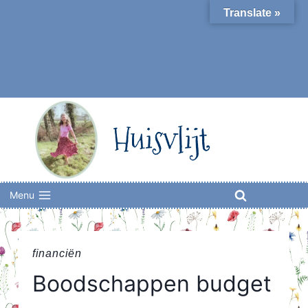
Skip
Translate »
to
content
Huisvlijt
Menu
financiën
Boodschappen budget