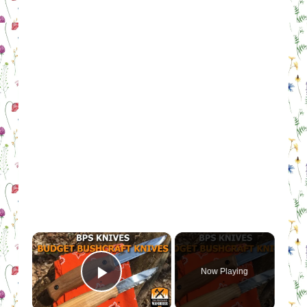
×
Now Playing
Play Video