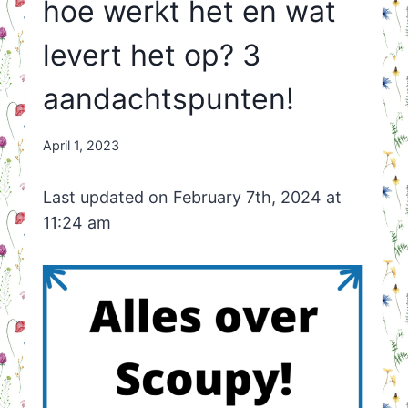
hoe werkt het en wat
levert het op? 3
aandachtspunten!
By
April 1, 2023
Nicole
Orriëns
Last updated on February 7th, 2024 at
11:24 am