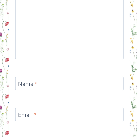
Name
*
Email
*