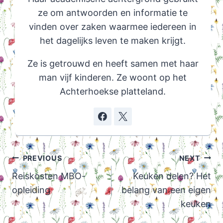
ze om antwoorden en informatie te
vinden over zaken waarmee iedereen in
het dagelijks leven te maken krijgt.
Ze is getrouwd en heeft samen met haar
man vijf kinderen. Ze woont op het
Achterhoekse platteland.
Post
PREVIOUS
NEXT
navigation
Reiskosten MBO-
Keuken delen? Het
opleiding
belang van een eigen
keuken