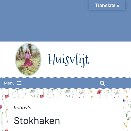
Skip
Translate »
to
content
Huisvlijt
Menu
hobby's
Stokhaken