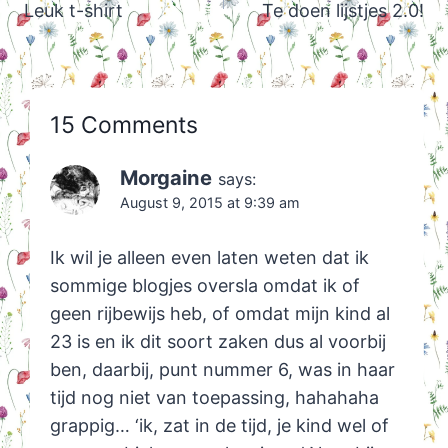
navigation
Leuk t-shirt
Te doen lijstjes 2.0!
15 Comments
Morgaine
says:
August 9, 2015 at 9:39 am
Ik wil je alleen even laten weten dat ik
sommige blogjes oversla omdat ik of
geen rijbewijs heb, of omdat mijn kind al
23 is en ik dit soort zaken dus al voorbij
ben, daarbij, punt nummer 6, was in haar
tijd nog niet van toepassing, hahahaha
grappig… ‘ik, zat in de tijd, je kind wel of