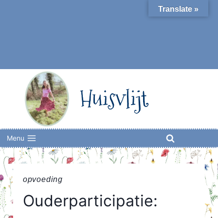
Skip
Translate »
to
content
Huisvlijt
Menu
opvoeding
Ouderparticipatie: