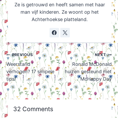
Ze is getrouwd en heeft samen met haar
man vijf kinderen. Ze woont op het
Achterhoekse platteland.
Post
PREVIOUS
NEXT
navigation
Weerstand
Ronald McDonald
verhogen? 17 simpele
huizen gesteund met
tips!
McHappy Day
32 Comments