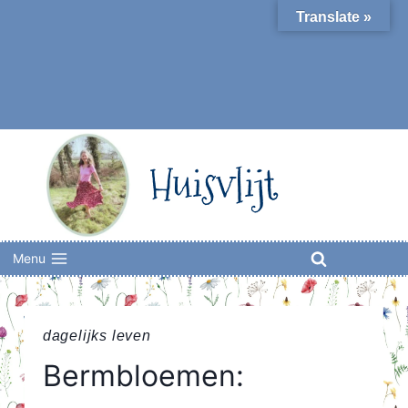
Skip
Translate »
to
content
Huisvlijt
Menu
dagelijks leven
Bermbloemen: