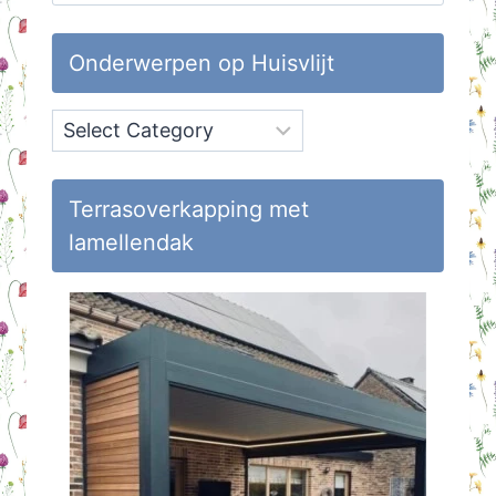
for:
Onderwerpen op Huisvlijt
Onderwerpen
op
Huisvlijt
Terrasoverkapping met
lamellendak