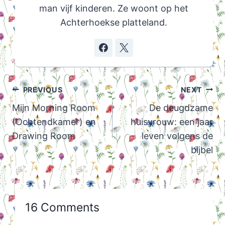
man vijf kinderen. Ze woont op het
Achterhoekse platteland.
Post
PREVIOUS
NEXT
navigation
Mijn Morning Room
De deugdzame
(Ochtendkamer) en
huisvrouw: een jaar
Drawing Room
leven volgens de
bijbel
16 Comments