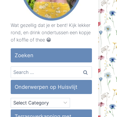
Wat gezellig dat je er bent! Kijk lekker
rond, en drink ondertussen een kopje
of koffie of thee 😀
Zoeken
Search
for:
Onderwerpen op Huisvlijt
Onderwerpen
op
Huisvlijt
Terrasoverkapping met