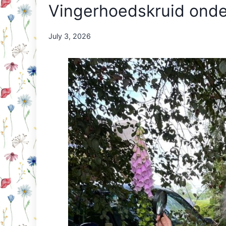
Vingerhoedskruid onde
By
July 3, 2026
Nicole
Orriëns