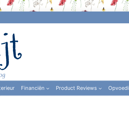
jt
log
terieur
Financiën
Product Reviews
Opvoed