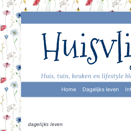
Skip
to
Huisvli
content
Huis, tuin, keuken en lifestyle b
Home
Dagelijks leven
In
dagelijks leven