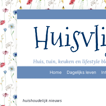
Skip
to
Huisvli
content
Huis, tuin, keuken en lifestyle b
Home
Dagelijks leven
In
huishoudelijk nieuws