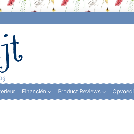
jt
log
terieur
Financiën
Product Reviews
Opvoed