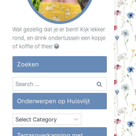
Wat gezellig dat je er bent! Kijk lekker
rond, en drink ondertussen een kopje
of koffie of thee 😀
Zoeken
Search
for:
Onderwerpen op Huisvlijt
Onderwerpen
op
Huisvlijt
Terrasoverkapping met