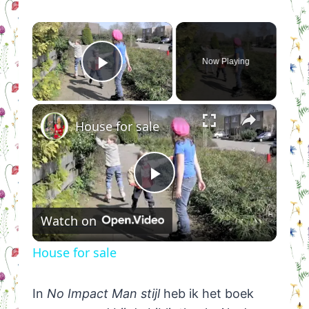
×
Now Playing
Play Video
×
House for sale
Play
Watch on
Video
House for sale
In
No Impact Man stijl
heb ik het boek