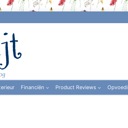
jt
log
terieur
Financiën
Product Reviews
Opvoed