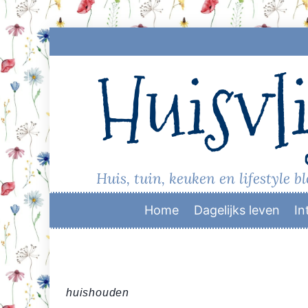
Skip
to
Huisvli
content
Huis, tuin, keuken en lifestyle b
Home
Dagelijks leven
In
huishouden