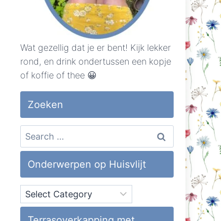
Wat gezellig dat je er bent! Kijk lekker
rond, en drink ondertussen een kopje
of koffie of thee 😀
Zoeken
Search
for:
Onderwerpen op Huisvlijt
Onderwerpen
op
Huisvlijt
Terrasoverkapping met