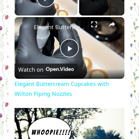
Play Video
×
Elegant Buttercream Cupcakes with Wilton Piping Nozzles
Play
Watch on
Video
Elegant Buttercream Cupcakes with
Wilton Piping Nozzles