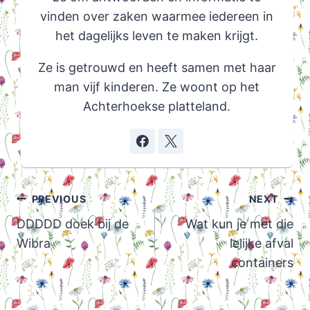
vinden over zaken waarmee iedereen in
het dagelijks leven te maken krijgt.
Ze is getrouwd en heeft samen met haar
man vijf kinderen. Ze woont op het
Achterhoekse platteland.
Post
PREVIOUS
NEXT
navigation
DDDDD doek bij de
Wat kun je met die
Wibra
lelijke afval
containers