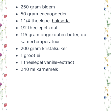
250 gram bloem
50 gram cacaopoeder
1 1/4 theelepel
baksoda
1/2 theelepel zout
115 gram ongezouten boter, op
kamertemperatuur
200 gram kristalsuiker
1 groot ei
1 theelepel vanille-extract
240 ml karnemelk