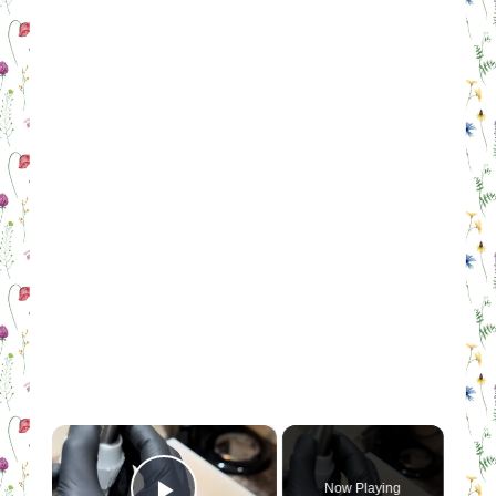
×
Now Playing