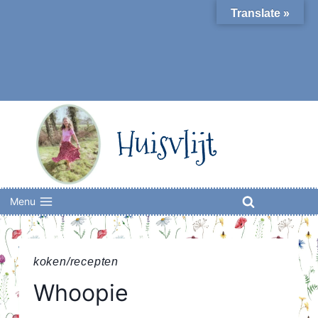
Skip
Translate »
to
content
Huisvlijt
Menu
koken/recepten
Whoopie