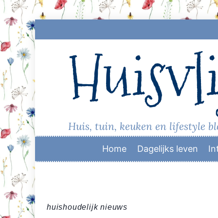
Skip
to
Huisvli
content
Huis, tuin, keuken en lifestyle b
Home
Dagelijks leven
In
huishoudelijk nieuws