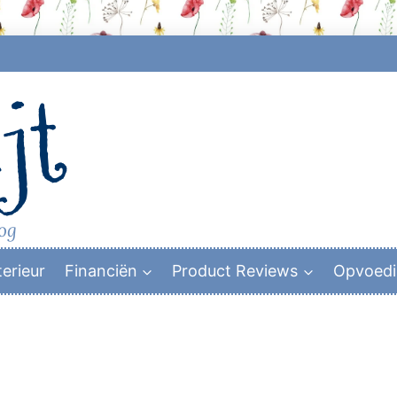
jt
log
terieur
Financiën
Product Reviews
Opvoed