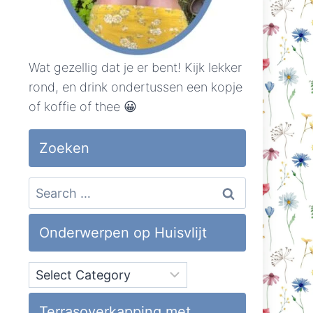
Wat gezellig dat je er bent! Kijk lekker
rond, en drink ondertussen een kopje
of koffie of thee 😀
Zoeken
Search
for:
Onderwerpen op Huisvlijt
Onderwerpen
op
Huisvlijt
Terrasoverkapping met