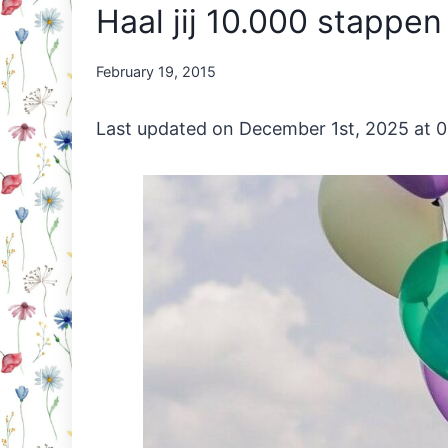
Haal jij 10.000 stappen
By
February 19, 2015
Nicole
Orriëns
Last updated on December 1st, 2025 at 