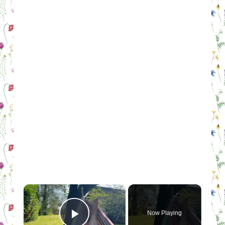
×
Now Playing