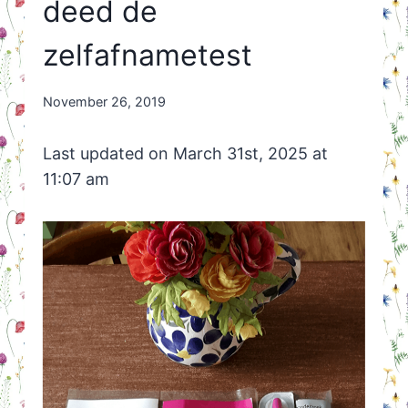
deed de
zelfafnametest
By
November 26, 2019
Nicole
Orriëns
Last updated on March 31st, 2025 at
11:07 am