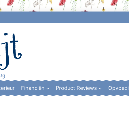
jt
log
terieur
Financiën
Product Reviews
Opvoed