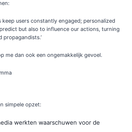
men:
ons keep users constantly engaged; personalized
edict but also to influence our actions, turning
d propagandists.’
oop me dan ook een ongemakkelijk gevoel.
lemma
n simpele opzet:
 media werkten waarschuwen voor de