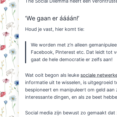
The Social Dilemma heeft een verontrus
‘We gaan er áááán!’
Houd je vast, hier komt tie:
We worden met z’n alleen gemanipuleer
Facebook, Pinterest etc. Dat leidt to
gaat de hele democratie er zelfs aan!
Wat ooit begon als leuke
sociale netwerk
informatie uit te wisselen, is uitgegroei
bespioneert en manipuleert om geld aan z
interessante dingen, en als ze beet hebbe
Social media zijn bewust zo gemaakt dat