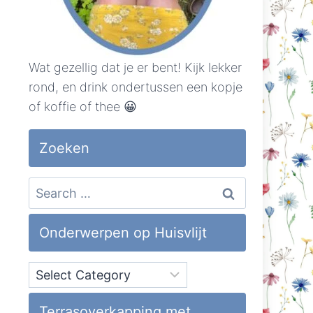
Wat gezellig dat je er bent! Kijk lekker
rond, en drink ondertussen een kopje
of koffie of thee 😀
Zoeken
Search
for:
Onderwerpen op Huisvlijt
Onderwerpen
op
Huisvlijt
Terrasoverkapping met