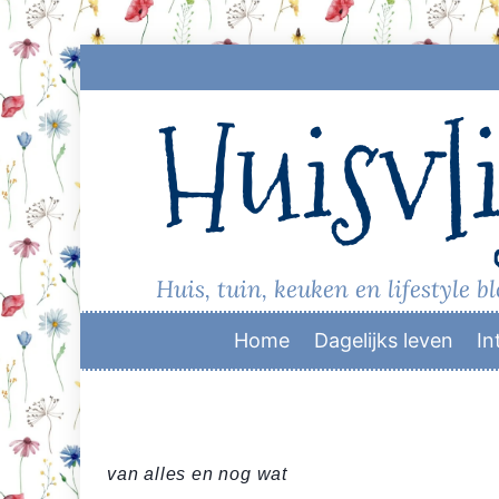
Skip
to
Huisvli
content
Huis, tuin, keuken en lifestyle b
Home
Dagelijks leven
In
van alles en nog wat