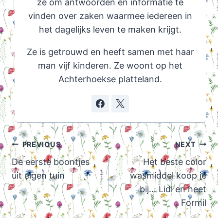
ze om antwoorden en informatie te
vinden over zaken waarmee iedereen in
het dagelijks leven te maken krijgt.
Ze is getrouwd en heeft samen met haar
man vijf kinderen. Ze woont op het
Achterhoekse platteland.
Post
PREVIOUS
NEXT
navigation
De eerste boontjes
Het beste color
uit eigen tuin
wasmiddel koop je
bij… Lidl en heet
Formil