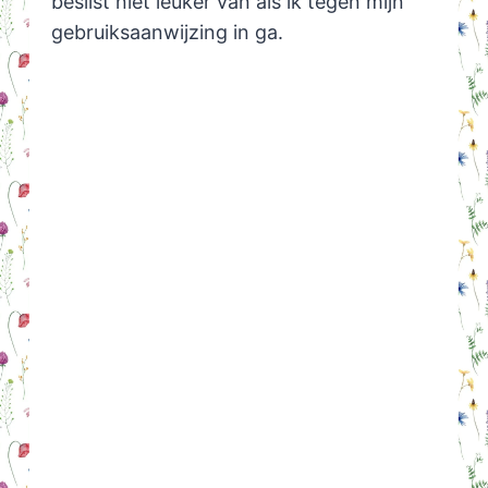
beslist niet leuker van als ik tegen mijn
gebruiksaanwijzing in ga.