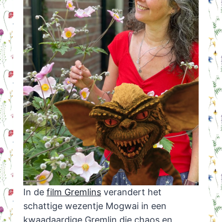
In de
film Gremlins
verandert het
schattige wezentje Mogwai in een
kwaadaardige Gremlin die chaos en