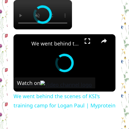
×
×
We went behind the scenes of KSI's training camp for Logan Paul | Myprotein
Watch on
We went behind the scenes of KSI's
training camp for Logan Paul | Myprotein