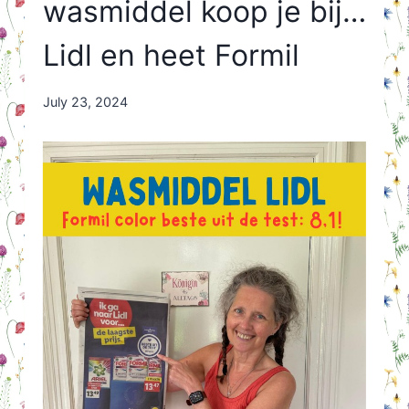
wasmiddel koop je bij…
Lidl en heet Formil
By
July 23, 2024
Nicole
Orriëns