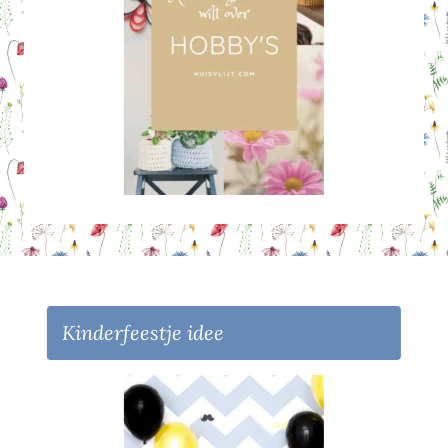
Kinderfeestje idee