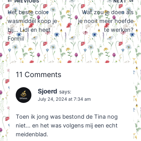
Post
PREVIOUS
NEXT
navigation
Het beste color
Wat zou je doen als
wasmiddel koop je
je nooit meer hoefde
bij… Lidl en heet
te werken?
Formil
11 Comments
Sjoerd
says:
July 24, 2024 at 7:34 am
Toen ik jong was bestond de Tina nog
niet… en het was volgens mij een echt
meidenblad.