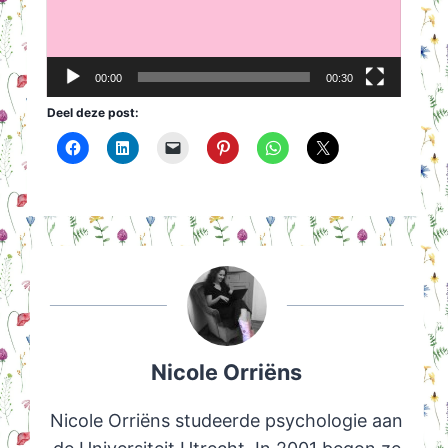
00:00
00:30
Deel deze post:
Nicole Orriëns
Nicole Orriëns studeerde psychologie aan