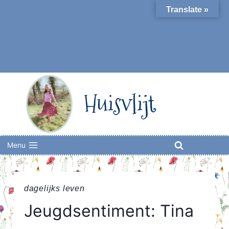
Skip
Translate »
to
content
Huisvlijt
Menu
dagelijks leven
Jeugdsentiment: Tina