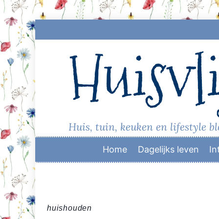
Skip
to
Huisvli
content
Huis, tuin, keuken en lifestyle b
Home
Dagelijks leven
In
huishouden