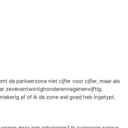
 de parkeerzone niet cijfer voor cijfer, maar als
aar zevenentwintighonderennegenenvijftig.
niekerig af of ik de zone wel goed heb ingetypt.
rvangen door een robotstem? Ik overweeg serieus