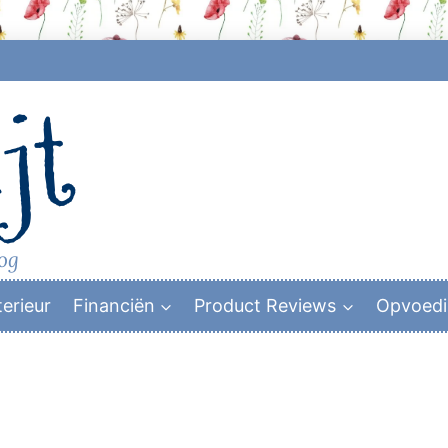
jt
log
terieur
Financiën
Product Reviews
Opvoed