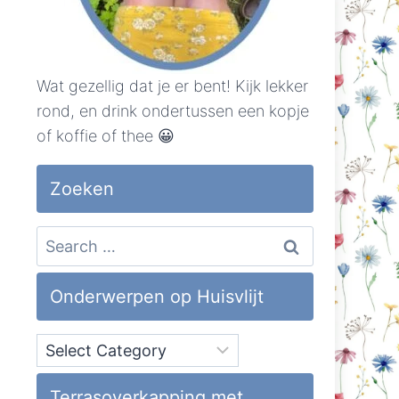
Wat gezellig dat je er bent! Kijk lekker
rond, en drink ondertussen een kopje
of koffie of thee 😀
Zoeken
Search
for:
Onderwerpen op Huisvlijt
Onderwerpen
op
Huisvlijt
Terrasoverkapping met