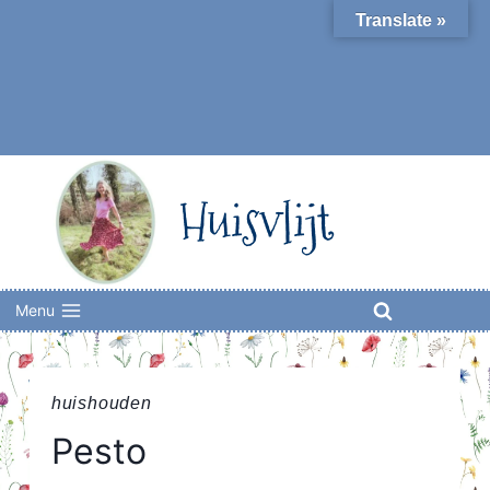
Skip
Translate »
to
content
Huisvlijt
Menu
huishouden
Pesto