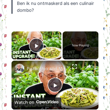
Ben ik nu ontmaskerd als een culinair
dombo?
×
Now Playing
Play Video
×
Pistacchio and Mint Pesto with Penne 2026
Play
Watch on
Video