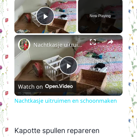
×
Now Playing
Play Video
×
Nachtkasje uitruimen en schoonmaken
Play
Watch on
Video
Nachtkasje uitruimen en schoonmaken
Kapotte spullen repareren