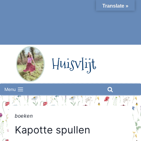
Skip
Translate »
to
content
Huisvlijt
Menu
boeken
Kapotte spullen