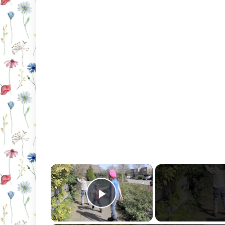
×
Play Video