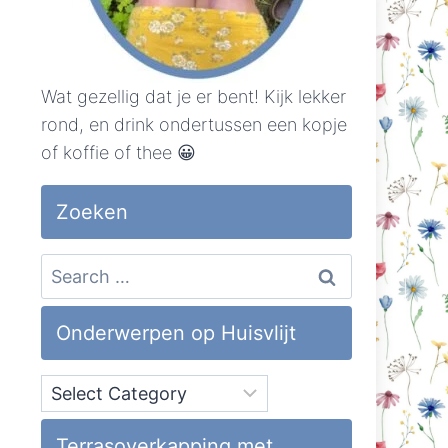
Wat gezellig dat je er bent! Kijk lekker
rond, en drink ondertussen een kopje
of koffie of thee 😀
Zoeken
Search
for:
Onderwerpen op Huisvlijt
Onderwerpen
op
Huisvlijt
Terrasoverkapping met