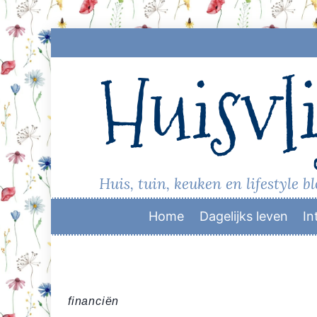
Skip
to
Huisvli
content
Huis, tuin, keuken en lifestyle b
Home
Dagelijks leven
In
financiën