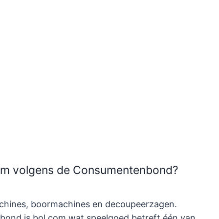
.com volgens de Consumentenbond?
chines, boormachines en decoupeerzagen.
bond is bol.com wat speelgoed betreft één van