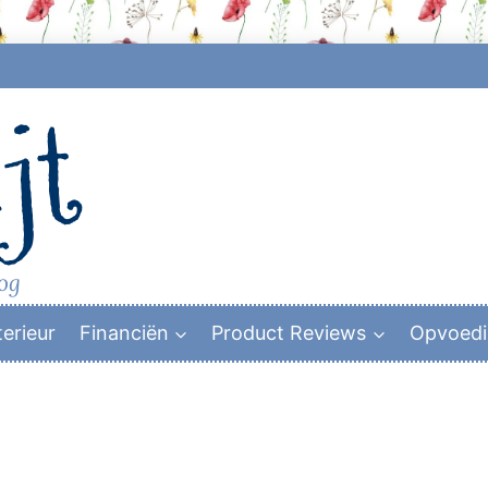
jt
log
terieur
Financiën
Product Reviews
Opvoed