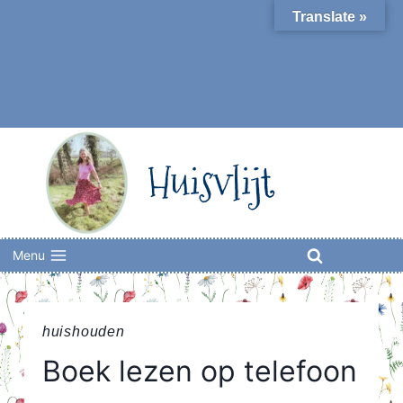
Skip
Translate »
to
content
Huisvlijt
Menu
huishouden
Boek lezen op telefoon