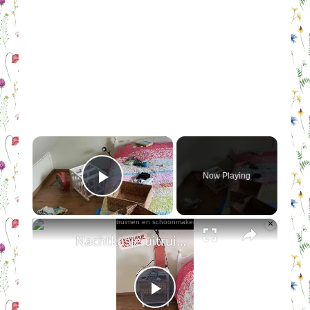
×
Now Playing
Play Video
×
Nachtkasje uitruimen en schoonmaken
Play