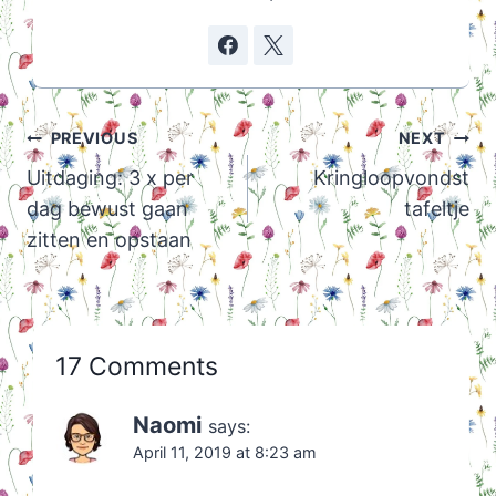
Post
PREVIOUS
NEXT
navigation
Uitdaging: 3 x per
Kringloopvondst
dag bewust gaan
tafeltje
zitten en opstaan
17 Comments
Naomi
says:
April 11, 2019 at 8:23 am