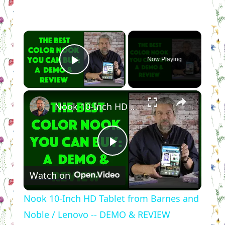
×
Now Playing
Play Video
×
Nook 10-Inch HD Tablet from Barnes and Noble / Lenovo -- DEMO & REVIEW
Play
Watch on
Video
Nook 10-Inch HD Tablet from Barnes and
Noble / Lenovo -- DEMO & REVIEW