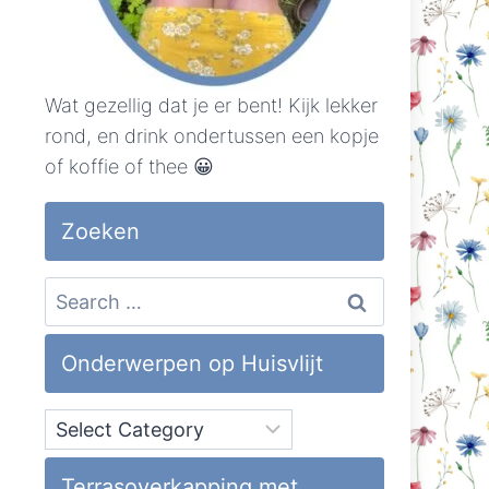
Wat gezellig dat je er bent! Kijk lekker
rond, en drink ondertussen een kopje
of koffie of thee 😀
Zoeken
Search
for:
Onderwerpen op Huisvlijt
Onderwerpen
op
Huisvlijt
Terrasoverkapping met