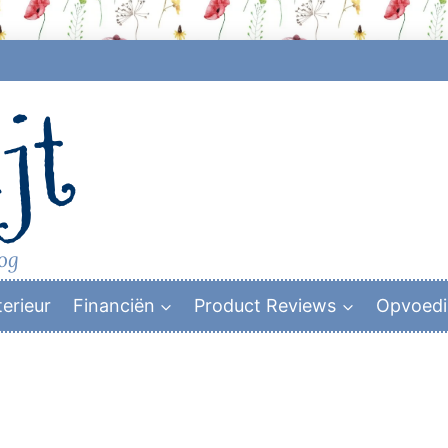
jt
log
terieur
Financiën
Product Reviews
Opvoed