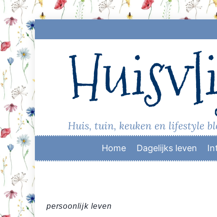
Skip
to
Huisvli
content
Huis, tuin, keuken en lifestyle b
Home
Dagelijks leven
In
persoonlijk leven