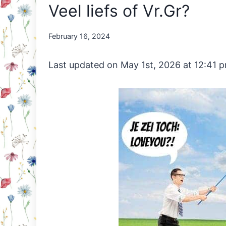
Veel liefs of Vr.Gr?
By
February 16, 2024
Nicole
Orriëns
Last updated on May 1st, 2026 at 12:41 