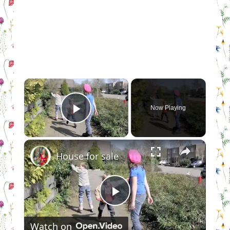
×
Now Playing
Play Video
×
House for sale
Play
Watch on