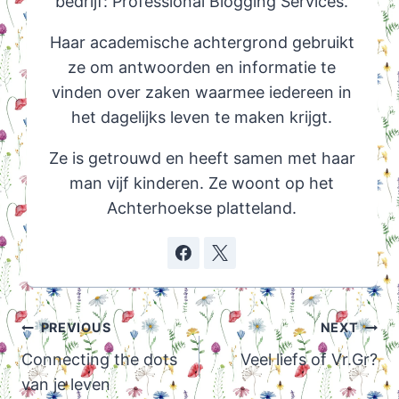
bedrijf: Professional Blogging Services.
Haar academische achtergrond gebruikt
ze om antwoorden en informatie te
vinden over zaken waarmee iedereen in
het dagelijks leven te maken krijgt.
Ze is getrouwd en heeft samen met haar
man vijf kinderen. Ze woont op het
Achterhoekse platteland.
Post
PREVIOUS
NEXT
navigation
Connecting the dots
Veel liefs of Vr.Gr?
van je leven