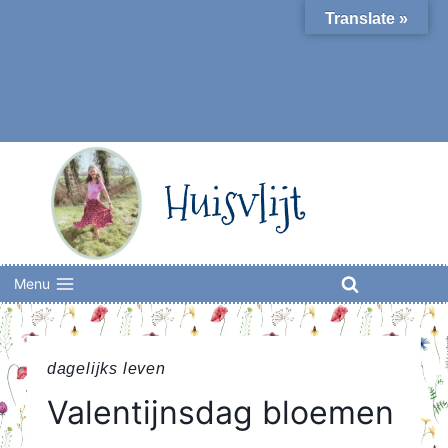
Skip
Translate »
to
content
Huisvlijt
Menu
dagelijks leven
Valentijnsdag bloemen