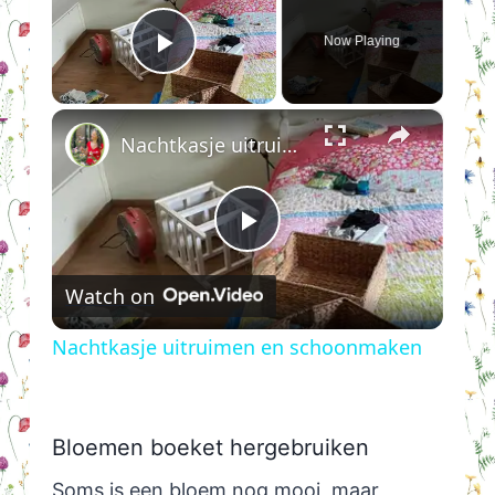
Now Playing
Play Video
×
Nachtkasje uitruimen en schoonmaken
Play
Watch on
Video
Nachtkasje uitruimen en schoonmaken
Bloemen boeket hergebruiken
Soms is een bloem nog mooi, maar