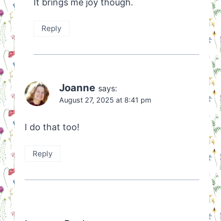
It brings me joy though.
Reply
Joanne
says:
August 27, 2025 at 8:41 pm
I do that too!
Reply