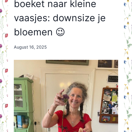
boeket naar kleine
vaasjes: downsize je
bloemen 😉
By
August 16, 2025
Nicole
Orriëns