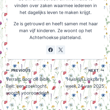
vinden over zaken waarmee iedereen in
het dagelijks leven te maken krijgt.
Ze is getrouwd en heeft samen met haar
man vijf kinderen. Ze woont op het
Achterhoekse platteland.
Post
PREVIOUS
NEXT
navigation
Verrast door de Bible
Huisvlijt Linkparty
Belt: een zoektocht
week 24 van 2025
voorbij vooroordelen