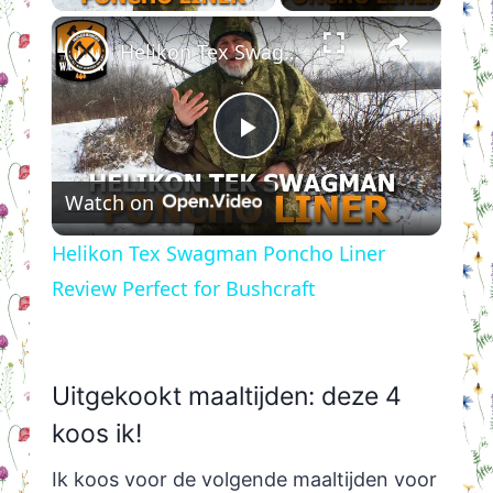
×
Helikon Tex Swagman Poncho Liner Review Perfect for Bushcraft
Play
Watch on
Video
Helikon Tex Swagman Poncho Liner
Review Perfect for Bushcraft
Uitgekookt maaltijden: deze 4
koos ik!
Ik koos voor de volgende maaltijden voor