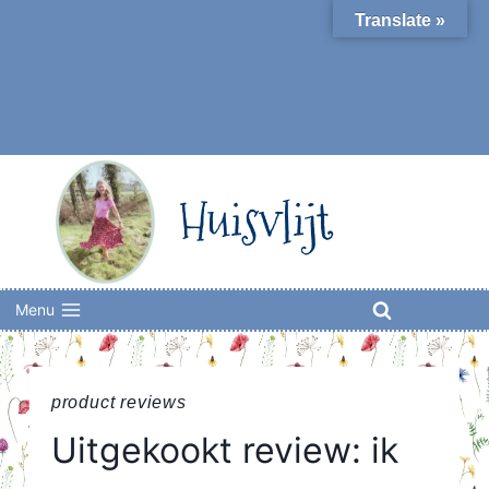
Skip
Translate »
to
content
Huisvlijt
Menu
product reviews
Uitgekookt review: ik