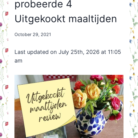
probeerde 4
Uitgekookt maaltijden
By
October 29, 2021
Nicole
Orriëns
Last updated on July 25th, 2026 at 11:05
am