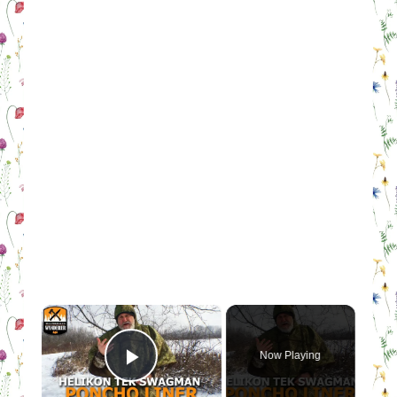
×
Now Playing
Play Video