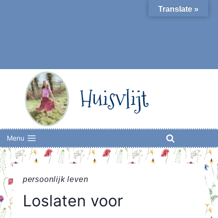
Skip
Translate »
to
content
Huisvlijt
Menu
persoonlijk leven
Loslaten voor