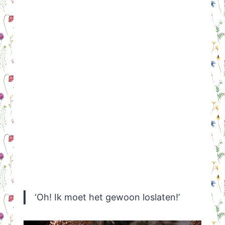
‘Oh! Ik moet het gewoon loslaten!’