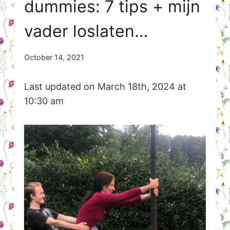
dummies: 7 tips + mijn
vader loslaten…
By
October 14, 2021
Nicole
Orriëns
Last updated on March 18th, 2024 at
10:30 am