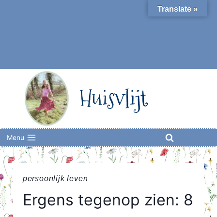
Skip
Translate »
to
content
Huisvlijt
Menu
persoonlijk leven
Ergens tegenop zien: 8