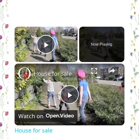
×
Now Playing
Play Video
×
House for sale
Play
Watch on
Video
House for sale