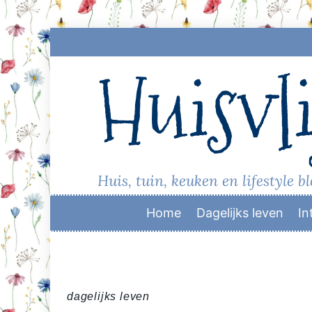
Skip
to
Huisvli
content
Huis, tuin, keuken en lifestyle b
Home
Dagelijks leven
In
dagelijks leven