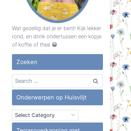
Wat gezellig dat je er bent! Kijk lekker
rond, en drink ondertussen een kopje
of koffie of thee 😀
Zoeken
Search
for:
Onderwerpen op Huisvlijt
Onderwerpen
op
Huisvlijt
Terrasoverkapping met