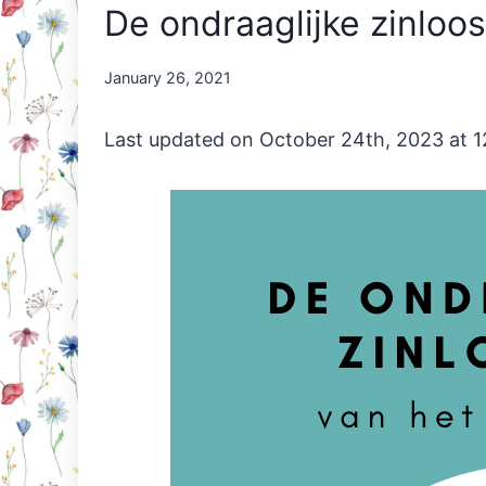
De ondraaglijke zinloo
By
January 26, 2021
Nicole
Orriëns
Last updated on October 24th, 2023 at 