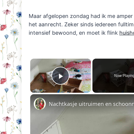
Maar afgelopen zondag had ik me amper om
het aanrecht. Zeker sinds iedereen fulltim
intensief bewoond, en moet ik flink
huish
×
Now Playin
Play Video
Nachtkasje uitruimen en schoo