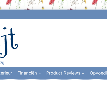
jt
log
terieur
Financiën
Product Reviews
Opvoed