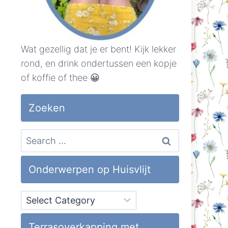
Wat gezellig dat je er bent! Kijk lekker
rond, en drink ondertussen een kopje
of koffie of thee 😀
Zoeken
Search
for:
Onderwerpen op Huisvlijt
Onderwerpen
op
Huisvlijt
Terrasoverkapping met