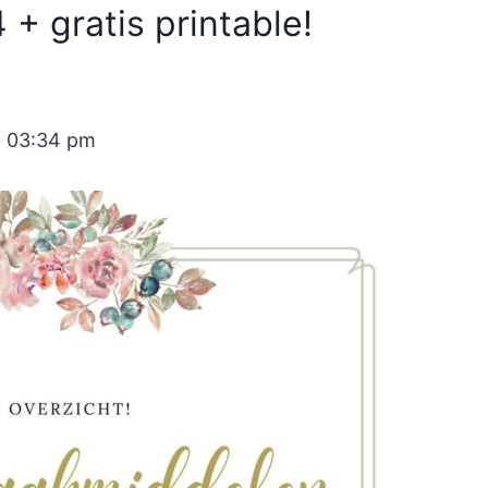
+ gratis printable!
t 03:34 pm