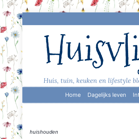
Skip
to
Huisvli
content
Huis, tuin, keuken en lifestyle b
Home
Dagelijks leven
In
huishouden