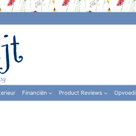
jt
log
terieur
Financiën
Product Reviews
Opvoed