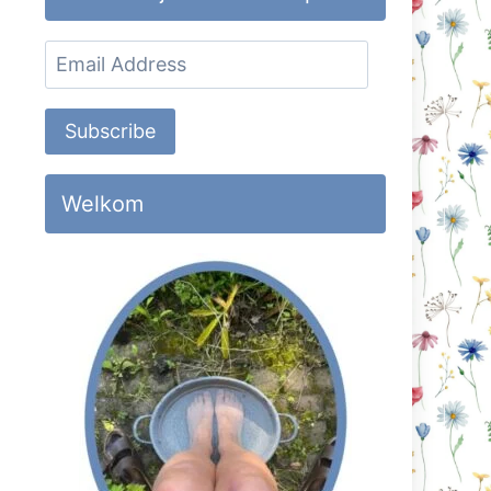
Email
Address
Subscribe
Welkom