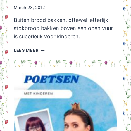
March 28, 2012
Buiten brood bakken, oftewel letterlijk
stokbrood bakken boven een open vuur
is superleuk voor kinderen….
STOKBROOD
LEES MEER
BAKKEN
OP
OPEN
VUUR:
BROOD
BAKKEN
AAN
EEN
STOK!