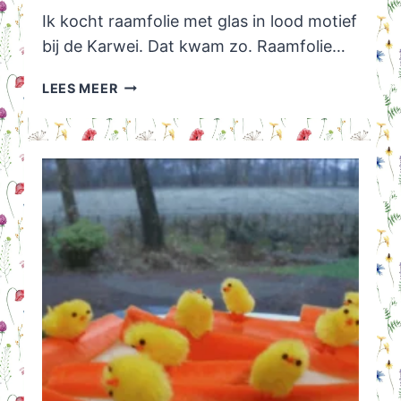
Ik kocht raamfolie met glas in lood motief
bij de Karwei. Dat kwam zo. Raamfolie…
RAAMFOLIE
LEES MEER
IDEEEN
VOOR
EEN
KLEIN
BUDGET:
RAAMFOLIE
GLAS
IN
LOOD
KARWEI