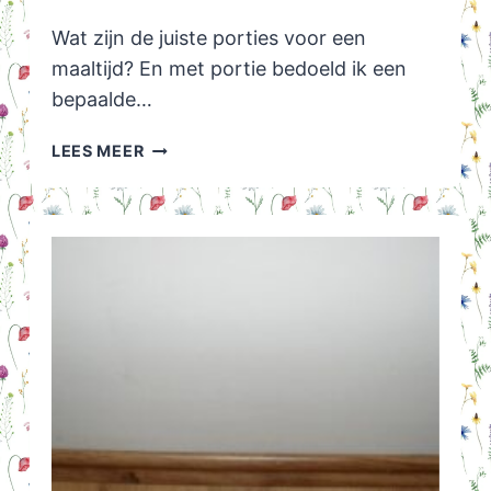
Wat zijn de juiste porties voor een
maaltijd? En met portie bedoeld ik een
bepaalde…
PORTIES:
LEES MEER
HOEVEEL
IS
GENOEG?
250
GRAM
GROENTE
IN
IEDER
GEVAL!