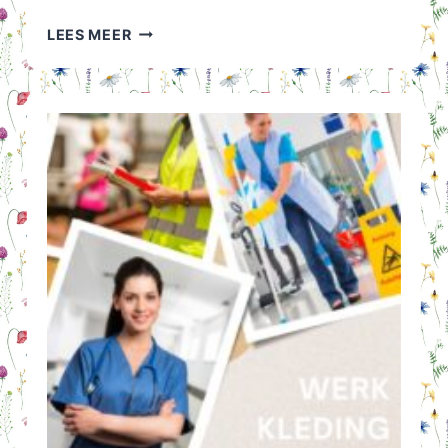
ROMMELMARKT
LEES MEER
IJZEVOORDE:
2
X
PER
JAAR
EEN
AANRADER!