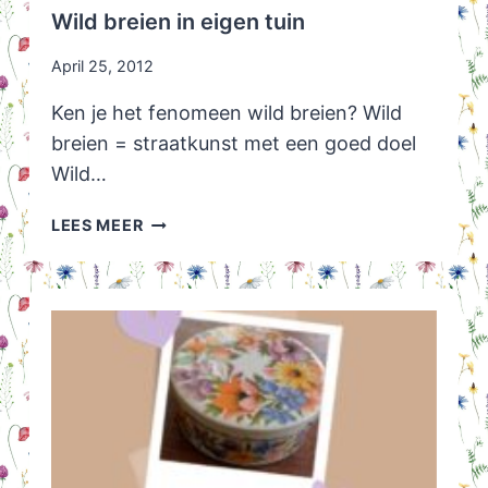
Wild breien in eigen tuin
April 25, 2012
Ken je het fenomeen wild breien? Wild
breien = straatkunst met een goed doel
Wild…
WILD
LEES MEER
BREIEN
IN
EIGEN
TUIN