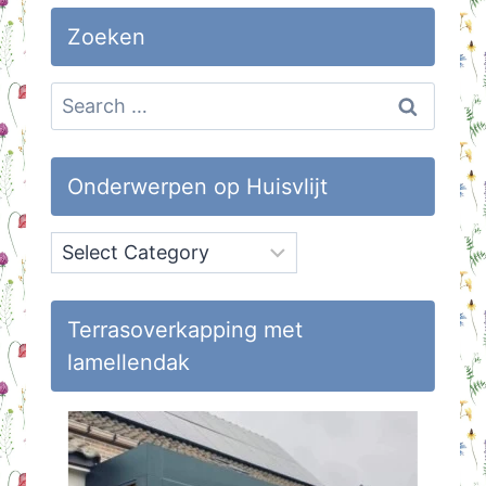
Zoeken
Search
for:
Onderwerpen op Huisvlijt
Onderwerpen
op
Huisvlijt
Terrasoverkapping met
lamellendak