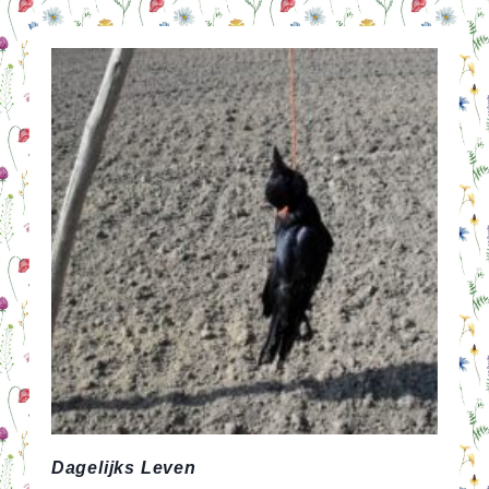
KIES
JE?
30X
VLOER
&
PLAFONNDECORATIE
TIPS
Dagelijks Leven