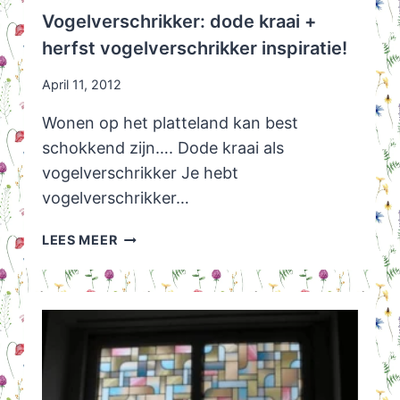
Vogelverschrikker: dode kraai +
herfst vogelverschrikker inspiratie!
April 11, 2012
Wonen op het platteland kan best
schokkend zijn…. Dode kraai als
vogelverschrikker Je hebt
vogelverschrikker…
VOGELVERSCHRIKKER:
LEES MEER
DODE
KRAAI
+
HERFST
VOGELVERSCHRIKKER
INSPIRATIE!