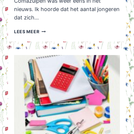
Comazuipen was weer eens in het
nieuws. Ik hoorde dat het aantal jongeren
dat zich…
COMAZUIPEN
LEES MEER
EN
SCHOOL
TRAKTEERT
CHAMPAGNE