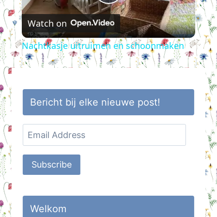
Play
Watch on
Video
Nachtkasje uitruimen en schoonmaken
Bericht bij elke nieuwe post!
Email
Address
Subscribe
Welkom