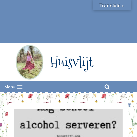
Skip
Translate »
to
content
Huisvlijt
Menu