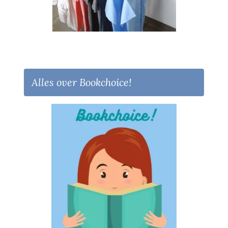
Alles over Bookchoice!