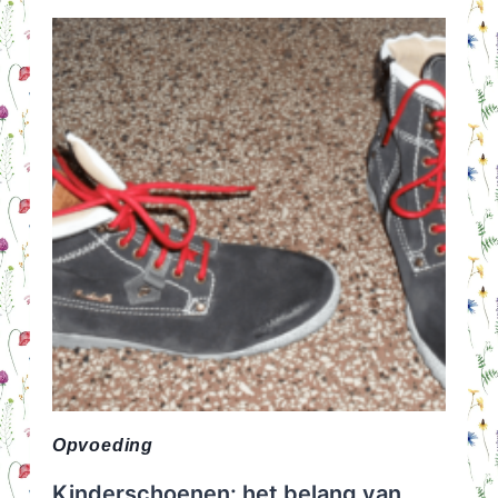
DEK
JE
EEN
MOOIE
PAASTAFEL:
INSPIRATIE
EN
TIPS
Opvoeding
Kinderschoenen: het belang van