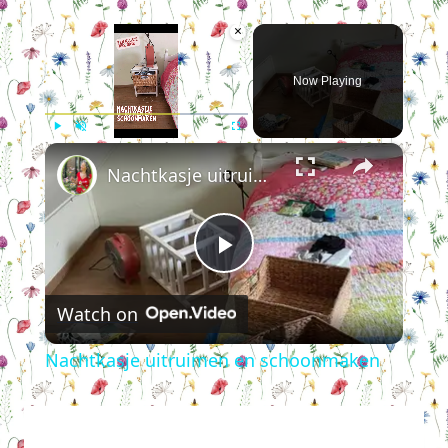
×
Now Playing
×
Play
Unmute
Fullscreen
Nachtkasje uitruimen en schoonmaken
Play
Watch on
Video
Nachtkasje uitruimen en schoonmaken