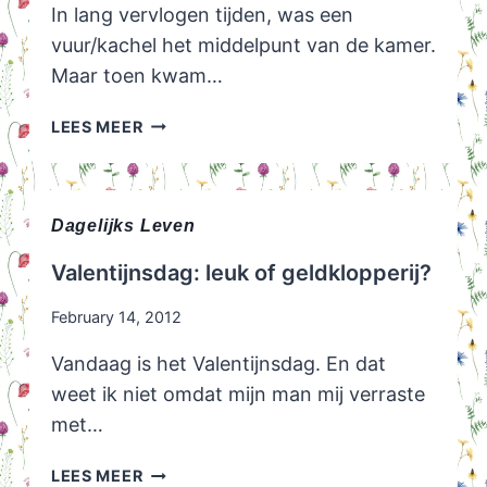
In lang vervlogen tijden, was een
vuur/kachel het middelpunt van de kamer.
Maar toen kwam…
TV
LEES MEER
MEUBEL
JAREN
50
+
Dagelijks Leven
TV
Valentijnsdag: leuk of geldklopperij?
MEUBEL
IDEEEN!
February 14, 2012
Vandaag is het Valentijnsdag. En dat
weet ik niet omdat mijn man mij verraste
met…
VALENTIJNSDAG:
LEES MEER