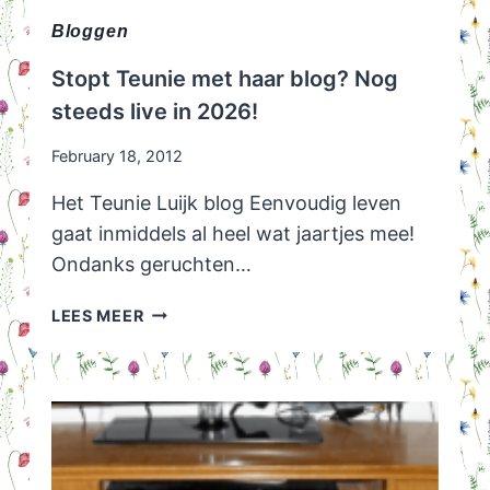
Bloggen
Stopt Teunie met haar blog? Nog
steeds live in 2026!
February 18, 2012
Het Teunie Luijk blog Eenvoudig leven
gaat inmiddels al heel wat jaartjes mee!
Ondanks geruchten…
STOPT
LEES MEER
TEUNIE
MET
HAAR
BLOG?
NOG
STEEDS
LIVE