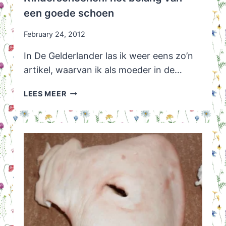
een goede schoen
February 24, 2012
In De Gelderlander las ik weer eens zo’n
artikel, waarvan ik als moeder in de…
KINDERSCHOENEN:
LEES MEER
HET
BELANG
VAN
EEN
GOEDE
SCHOEN