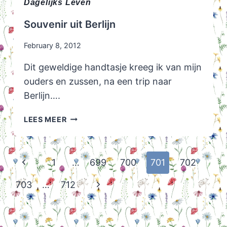
Dagelijks Leven
Souvenir uit Berlijn
February 8, 2012
Dit geweldige handtasje kreeg ik van mijn
ouders en zussen, na een trip naar
Berlijn….
SOUVENIR
LEES MEER
UIT
BERLIJN
Page
Previous
1
…
699
700
701
702
navigation
Page
Next
703
…
712
Page