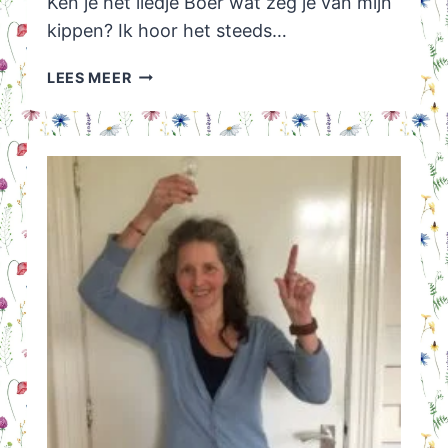
Ken je het liedje Boer wat zeg je van mijn
kippen? Ik hoor het steeds…
KIPPENHOK
LEES MEER
IDEEËN,
KIPPENWEIDE
EN
KIPPENREN!