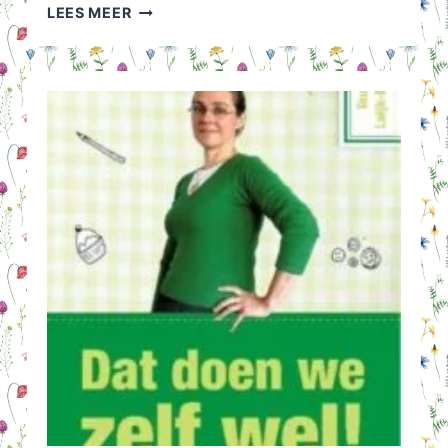
RARA,
LEES MEER
WAT
IS
DIT?
EEN
VARKENSOOR
+
VARKENSVLEESRECEPTEN