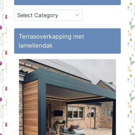
Onderwerpen
op
Huisvlijt
Terrasoverkapping met
lamellendak