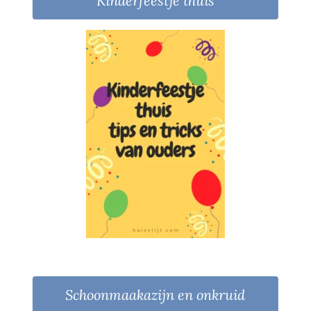
Kinderfeestje thuis
Schoonmaakazijn en onkruid