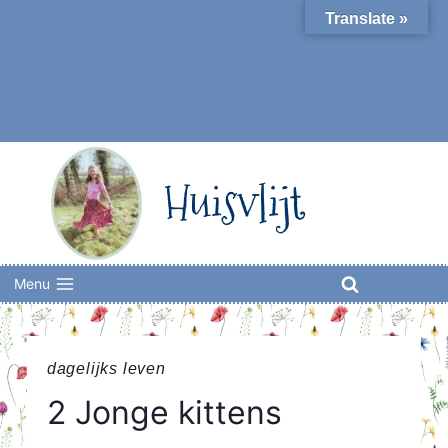
Skip
Translate »
to
content
Huisvlijt
Menu
dagelijks leven
2 Jonge kittens