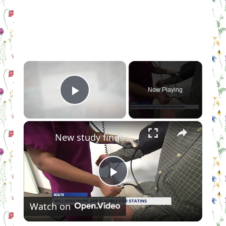
×
Now Playing
Play Video
×
New study finds millions of American might be eligible for statins
Play
Watch on
Video