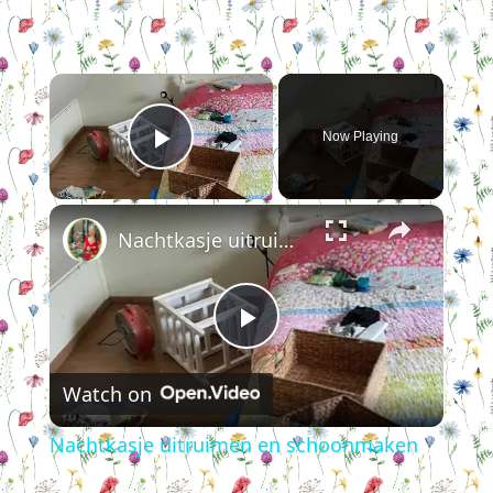
×
Now Playing
Play Video
×
Nachtkasje uitruimen en schoonmaken
Play
Watch on
Video
Nachtkasje uitruimen en schoonmaken