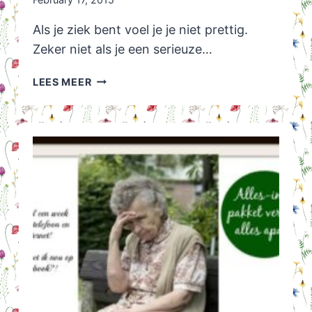
Als je ziek bent voel je je niet prettig.
Zeker niet als je een serieuze…
7
LEES MEER
TIPS
OM
JE
BETER
TE
VOELEN
ALS
JE
ZIEK
BENT