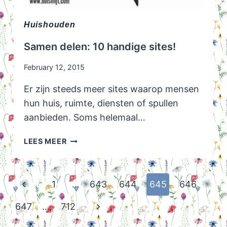
Huishouden
Samen delen: 10 handige sites!
February 12, 2015
Er zijn steeds meer sites waarop mensen
hun huis, ruimte, diensten of spullen
aanbieden. Soms helemaal…
SAMEN
LEES MEER
DELEN:
10
HANDIGE
Page
Previous
1
…
643
644
645
646
SITES!
navigation
Page
Next
647
…
712
Page