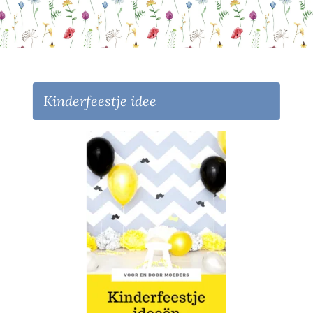
Kinderfeestje idee