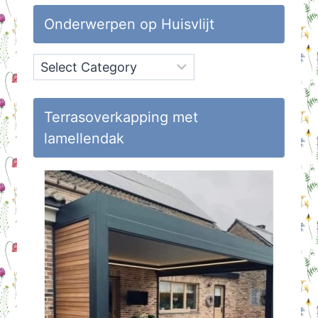
Onderwerpen op Huisvlijt
Onderwerpen
op
Huisvlijt
Terrasoverkapping met
lamellendak