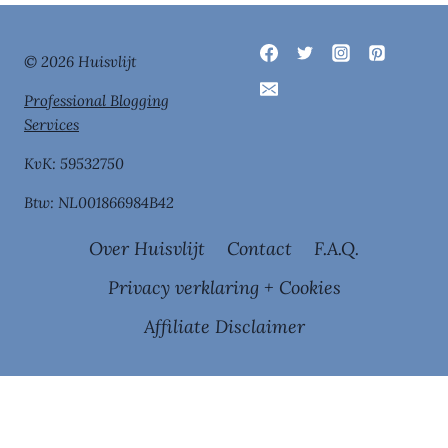
© 2026 Huisvlijt
Professional Blogging
Services
KvK: 59532750
Btw: NL001866984B42
Over Huisvlijt
Contact
F.A.Q.
Privacy verklaring + Cookies
Affiliate Disclaimer