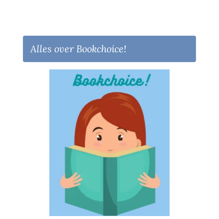
Alles over Bookchoice!