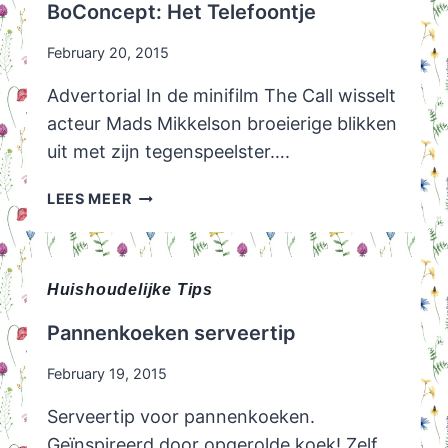
BoConcept: Het Telefoontje
HALEN
IETS
February 20, 2015
TE
KOPEN!
Advertorial In de minifilm The Call wisselt
acteur Mads Mikkelson broeierige blikken
uit met zijn tegenspeelster….
BOCONCEPT:
LEES MEER
HET
TELEFOONTJE
Huishoudelijke Tips
Pannenkoeken serveertip
February 19, 2015
Serveertip voor pannenkoeken.
Geïnspireerd door opgerolde koek! Zelf