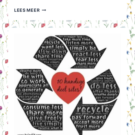
GRATIS
LEES MEER
KAART
VERSTUREN
POSTNL:
EEN
KUS
I.P.V.
EEN
POSTZEGEL