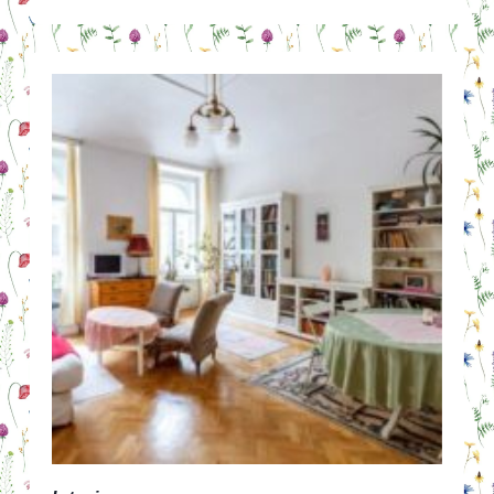
REKENMACHINE
VERSUS
SCIENTIFIC
CALCULATOR
VAN
DE
ACTION