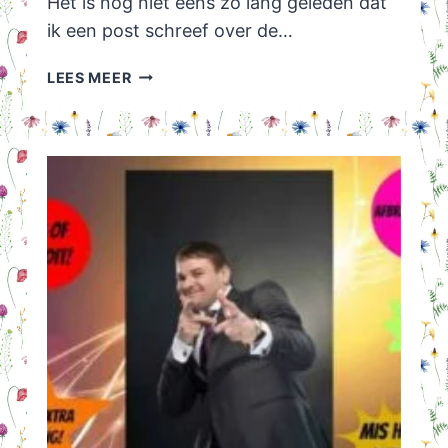
Het is nog niet eens zo lang geleden dat
ik een post schreef over de…
IMPULSAANKOOP:
LEES MEER
BLOEMETJES
COWBOY
LAARZEN