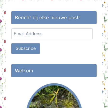
Bericht bij elke nieuwe post!
Email
Address
Subscribe
Welkom